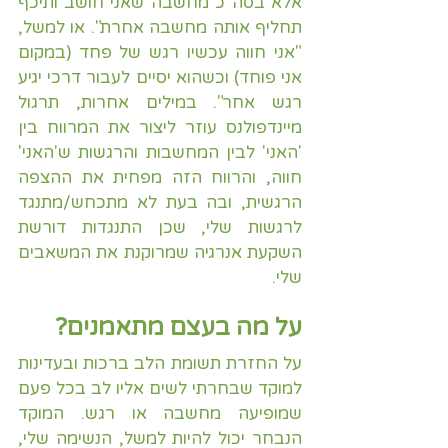
אלא בסה"כ מחשבה שאני חושב ותיכף 
תחליף אותה מחשבה אחרת". או למשל, 
"אני חווה עכשיו רגש של פחד (במקום 
אני פוחד) וכשהוא יסיים לעבור דרכי יגיע 
רגש אחר". במילים אחרות, תרגול 
מיינדפולנס עוזר ליצור את המרווח בין 
'האני' לבין המחשבות והרגשות ש'האני' 
חווה, והרווח הזה מפחית את ההצפה 
הרגשית, ובה בעת לא מתכחש/מתנגד 
לרגשות שלי, שכן התנגדות דורשת 
השקעת אנרגיה שמרוקנת את המשאבים 
שלי.
על מה בעצם מתאמנים?
על החזרת תשומת הלב ברכות ובעדינות 
למוקד שבחרתי לשים אליו לב בכל פעם 
שמופיעה מחשבה או רגש. המוקד 
הנבחר יכול להיות למשל, הנשימה שלי, 