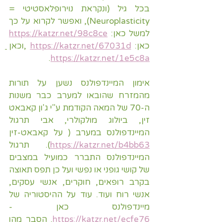
בכל גיל (ונקראת נוירופלאסטיטי = 
Neuroplasticity), ואפשר לקרוא על כך 
למשל כאן: 
https://katzr.net/98c8ce
כאן: 
https://katzr.net/67031d
 ,
וכאן 
.
https://katzr.net/1e5c8a
אימון המיינדפולנס נשען על תורות 
מהמזרח שהובאו למערב כבר משנות 
ה-70 של המאה הקודמת ע"י ג'ון קאבאט 
זין, ביולוג מולקולרי, אבי תרגול 
המיינדפולנס במערב ( על קאבאט-זין 
https://katzr.net/b4bb63
). תרגול 
המיינדפולנס התברר כמועיל במצבים 
של קושי גופני או נפשי ועל כן תפס תאוצה 
בקרב רופאים, חוקרים, אנשי עסקים, 
אנשי רוח ועוד. עוד על ההיסטוריה של 
מיינדפולנס כאן -
https://katzr.net/ecfe76
. הסבר מהו 