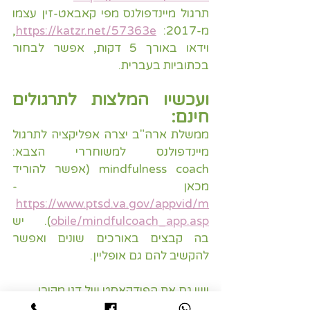
תרגול מיינדפולנס מפי קאבאט-זין עצמו 
מ-2017:
https://katzr.net/57363e
, 
וידאו באורך 5 דקות, אפשר לבחור 
בכתוביות בעברית.
ועכשיו המלצות לתרגולים 
חינם:
ממשלת ארה"ב יצרה אפליקציה לתרגול 
מיינדפולנס למשוחררי הצבא: 
mindfulness coach (אפשר להוריד 
מכאן -
https://www.ptsd.va.gov/appvid/m
obile/mindfulcoach_app.asp
). יש 
בה קבצים באורכים שונים ואפשר 
להקשיב להם גם אופליין.
ויש גם את הפודקאסט של דני מקורי 
שמדריך בעברית תרגולי מיינדפולנס 